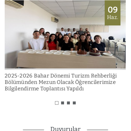
09
Haz.
2025-2026 Bahar Dönemi Turizm Rehberliği
2
Bölümünden Mezun Olacak Öğrencilerimize
Ö
Bilgilendirme Toplantısı Yapıldı
Duyurular