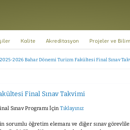
şiler
Kalite
Akreditasyon
Projeler ve Bili
2025-2026 Bahar Dönemi Turizm Fakültesi Final Sınav Tak
ültesi Final Sınav Takvimi
nal Sınav Programı İçin
Tıklayınız
 sorumlu öğretim elemanı ve diğer sınav görevliler