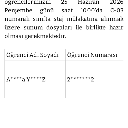
öğrencilerimizin 25 Haziran 2026
Perşembe günü saat 10:00'da C-03
numaralı sınıfta staj mülakatına alınmak
üzere sunum dosyaları ile birlikte hazır
olması gerekmektedir.
Öğrenci Adı Soyadı
Öğrenci Numarası
A****a Y****Z
2*******2